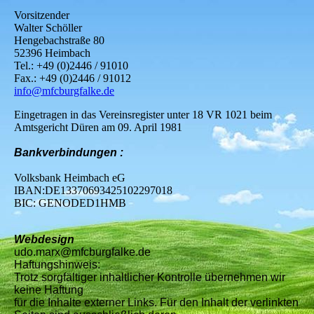
Vorsitzender
Walter Schöller
Hengebachstraße 80
52396 Heimbach
Tel.: +49 (0)2446 / 91010
Fax.: +49 (0)2446 / 91012
info@mfcburgfalke.de
Eingetragen in das Vereinsregister unter 18 VR 1021 beim
Amtsgericht Düren am 09. April 1981
Bankverbindungen :
Volksbank Heimbach eG
IBAN:DE13370693425102297018
BIC: GENODED1HMB
Webdesign
udo.marx@mfcburgfalke.de
Haftungshinweis:
Trotz sorgfältiger inhaltlicher Kontrolle übernehmen wir
keine Haftung
für die Inhalte externer Links. Für den Inhalt der verlinkten