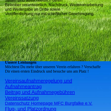
Seiten sind ausschließlich deren
Betreiber verantwortlich. Nachdruck, Weiterverarbeitung
und Weitergabe an Dritte sowie
Veröffentlichung nur mit schriftlicher Genehmigung.
Unsere Leistungen
Möchtest Du mehr über unseren Verein erfahren ? Verschaffe
Dir einen ersten Eindruck und besuche uns am Platz !
Vereinsaufnahmeregelung und
Aufnahmeantrag
Beitrag und Aufnahmegebühren
Vereinssatzung
Datenschutz Homepage MFC Burgfalke e.V.
Flug- und Platzordnung